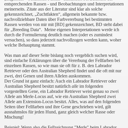
entsprechenden Rassen - und Beobachtungen und Interpretationen
meinerseits. Zitate aus der Literatur sind klar als solche
gekennzeichnet, „Zuchtfakten“, allgemein bekannte bzw.
nachvollziehbare Daten über Farbvererbung bei bestimmten
Rassen werden von mir mit [BD] gekennzeichnet, BD steht dabei
für „Breeding Data“. Meine eigenen Interpretationen werde ich
durch die Formulierung deutlich machen (oder es zumindest
versuchen), so dass jederzeit nachvollzogen werden kann, woher
welche Behauptung stammt.
Was man auf dieser Seite bislang noch vergeblich suchen wird,
sind einfache Erklärungen über die Vererbung der Fellfarben bei
einzelnen Rassen, so wie man sie oft für z. B. den Labrador
Retriever oder den Australian Shepherd findet und die oft mit nur
zwei, drei Genen und ihren Allelen auskommen.
Der Grund ist ganz einfach: Auch ein Labrador Retriever oder
Australian Shepherd besitzt natürlich
alle
im folgenden
vorgestellten Gene, ein Labrador Retriever weist genau so zwei
Allele am Merle-Locus auf, wie ein Australian Shepherd zwei
Allele am Extension-Locus besitzt. Alles, was auf den folgenden
Seiten über Fellfarben und ihre Gene geschrieben wird, gilt
ausnahmslos für jeden Hund, ganz gleich welcher Rasse oder
Mischung!
Beispiel: Wenn also die Fellzeichnung "Merle" beim Labrador