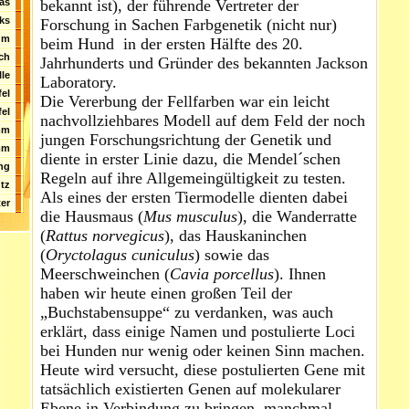
bekannt ist), der führende Vertreter der
as
ks
Forschung in Sachen Farbgenetik (nicht nur)
um
beim Hund in der ersten Hälfte des 20.
ch
Jahrhunderts und Gründer des bekannten Jackson
le
Laboratory.
el
Die Vererbung der Fellfarben war ein leicht
el
nachvollziehbares Modell auf dem Feld der noch
mm
jungen Forschungsrichtung der Genetik und
mm
diente in erster Linie dazu, die Mendel´schen
ng
Regeln auf ihre Allgemeingültigkeit zu testen.
tz
Als eines der ersten Tiermodelle dienten dabei
er
die Hausmaus (
Mus musculus
), die Wanderratte
(
Rattus norvegicus
), das Hauskaninchen
(
Oryctolagus cuniculus
) sowie das
Meerschweinchen (
Cavia porcellus
). Ihnen
haben wir heute einen großen Teil der
„Buchstabensuppe“ zu verdanken, was auch
erklärt, dass einige Namen und postulierte Loci
bei Hunden nur wenig oder keinen Sinn machen.
Heute wird versucht, diese postulierten Gene mit
tatsächlich existierten Genen auf molekularer
Ebene in Verbindung zu bringen, manchmal