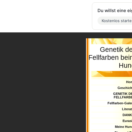
Du willst eine 
Kostenlos start
Genetik d
Fellfarben be
Hun
Ho
Geschich
GENETIK D
FELLFARB
Fellfarben-Gale
Litera
DANK
Euras
Meine Hun