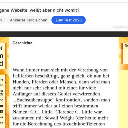
eigene Website, weißt aber nicht womit?
en
Anbieter vergleichen
Zum Test 2026
powered b
Geschichte
N
er
im
d
Wann immer man sich mit der Vererbung von
Fellfarben beschäftigt, ganz gleich, ob nun bei
me
Hunden, Pferden oder Mäusen, dann wird man
te
nicht nur sehr schnell mit einer für viele
ER
Anfänger auf diesem Gebiet verwirrenden
EN
„Buchstabensuppe“ konfrontiert, sondern man
rie
trifft immer wieder auf einen bestimmten
tur
Namen: C.C. Little. Clarence C. Little war,
E!
zusammen mit Sewall Wright (der heute mehr
ier
für die Berechnung des Inzuchtkoeffizienten
de