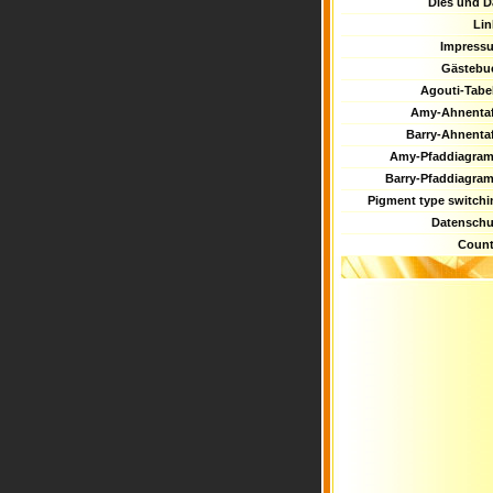
Dies und D
Lin
Impress
Gästebu
Agouti-Tabel
Amy-Ahnentaf
Barry-Ahnentaf
Amy-Pfaddiagra
Barry-Pfaddiagra
Pigment type switchi
Datenschu
Count