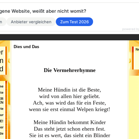
eigene Website, weißt aber nicht womit?
en
Anbieter vergleichen
Zum Test 2026
powered b
Dies und Das
N
er
im
d
Die Vermehrerhymne
me
Meine Hündin ist die Beste,
te
wird von allen hier geliebt.
ER
Ach, was wird das für ein Feste,
EN
wenn sie erst einmal Welpen kriegt!
rie
tur
Meine Hündin bekommt Kinder
E!
ier
Das steht jetzt schon ehern fest.
de
Sie ist es wert, das sieht ein Blinder