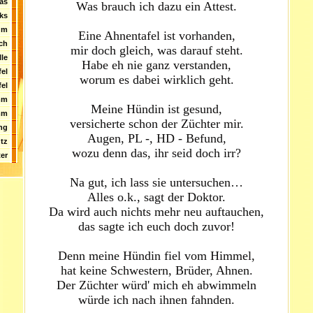
as
Was brauch ich dazu ein Attest.
ks
um
Eine Ahnentafel ist vorhanden,
ch
mir doch gleich, was darauf steht.
le
Habe eh nie ganz verstanden,
el
worum es dabei wirklich geht.
el
mm
Meine Hündin ist gesund,
mm
versicherte schon der Züchter mir.
ng
Augen, PL -, HD - Befund,
tz
wozu denn das, ihr seid doch irr?
er
Na gut, ich lass sie untersuchen…
Alles o.k., sagt der Doktor.
Da wird auch nichts mehr neu auftauchen,
das sagte ich euch doch zuvor!
Denn meine Hündin fiel vom Himmel,
hat keine Schwestern, Brüder, Ahnen.
Der Züchter würd' mich eh abwimmeln
würde ich nach ihnen fahnden.