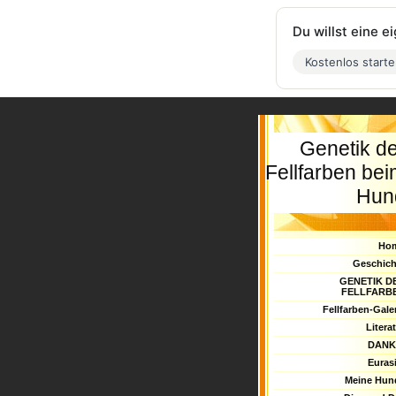
Du willst eine 
Kostenlos start
Genetik d
Fellfarben be
Hun
Ho
Geschich
GENETIK D
FELLFARB
Fellfarben-Gale
Litera
DANK
Euras
Meine Hun