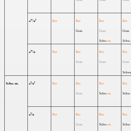
w
t
a
/a
Rot
Rot
Rot
Rot
Grau
Grau
Grau
Schw.-
m.
Schw.
w
a
/a
Rot
Rot
Rot
Rot
Grau
Grau
Grau
Schwa
t
t
Schw.-m.
a
/a
Rot
Rot
Rot
Rot
Grau
Schw.-
m.
Schw.
t
a
/a
Rot
Rot
Rot
Rot
Grau
Schw.-
m.
Schw.