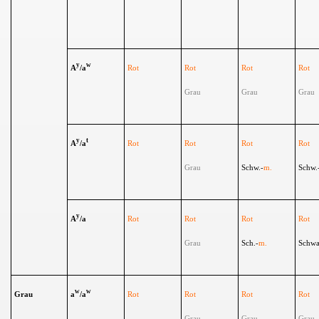
y
w
A
/a
Rot
Rot
Rot
Rot
Grau
Grau
Grau
y
t
A
/a
R
ot
Rot
Rot
Rot
Grau
Schw.-
m.
Schw.
y
A
/a
Rot
Rot
Rot
Rot
Grau
Sch.-
m.
Schwa
w
w
Grau
a
/a
Rot
Rot
Rot
R
ot
Grau
Grau
Grau