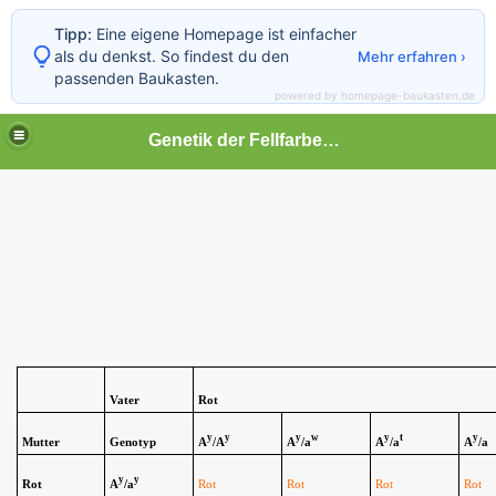
Tipp:
Eine eigene Homepage ist einfacher
als du denkst. So findest du den
Mehr erfahren ›
passenden Baukasten.
powered by homepage-baukasten.de
Genetik der Fellfarben beim Hund
Vater
Rot
y
y
y
w
y
t
y
Mutter
Genotyp
A
/A
A
/a
A
/a
A
/a
y
y
Rot
A
/a
Rot
Rot
Rot
Rot