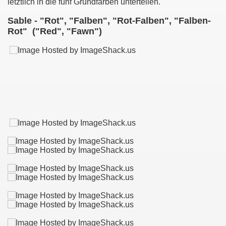
letztlich in die fünf Grundfarben unterteilen.
Sable - "Rot", "Falben", "Rot-Falben", "Falben-
Rot" ("Red", "Fawn")