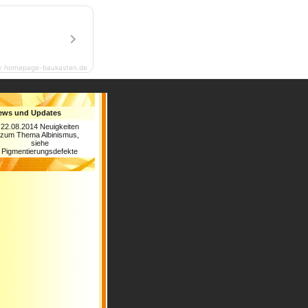
y homepage-baukasten.de
ews und Updates
22.08.2014 Neuigkeiten
zum Thema Albinismus,
siehe
Pigmentierungsdefekte