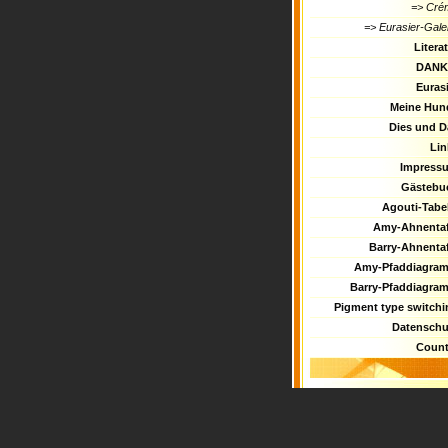
=> Cré
=> Eurasier-Gale
Litera
DANK
Euras
Meine Hun
Dies und D
Lin
Impress
Gästebu
Agouti-Tabel
Amy-Ahnentaf
Barry-Ahnentaf
Amy-Pfaddiagra
Barry-Pfaddiagra
Pigment type switchi
Datenschu
Count