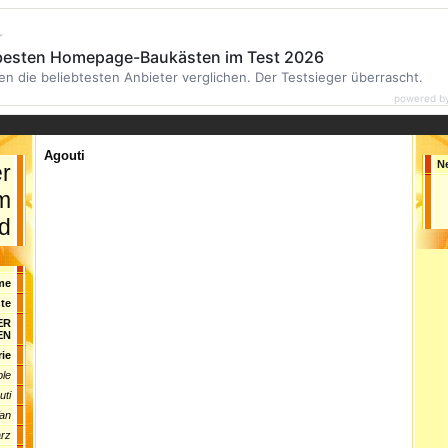
r
 besten Homepage-Baukästen im Test 2026
en die beliebtesten Anbieter verglichen. Der Testsieger überrascht.
powered b
Agouti
N
er
im
d
me
te
ER
EN
rie
ble
uti
Tan
rz