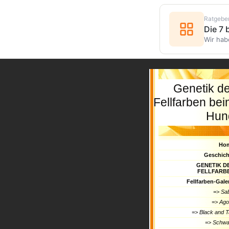
Ratgebe
Die 7
Wir hab
Genetik d
Fellfarben be
Hun
Ho
Geschich
GENETIK D
FELLFARB
Fellfarben-Gale
=> Sa
=> Ago
=> Black and 
=> Schwa