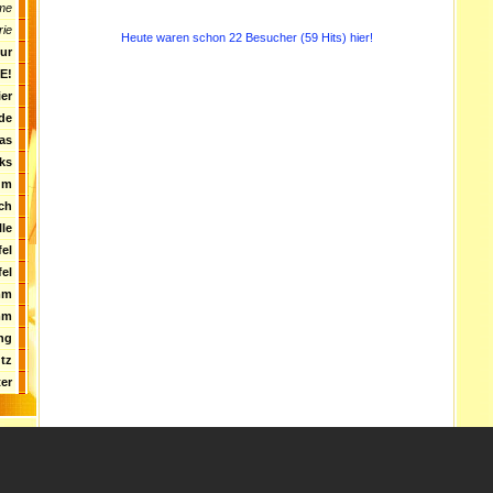
me
rie
Heute waren schon 22 Besucher (59 Hits) hier!
tur
E!
ier
de
as
ks
um
ch
le
el
el
mm
mm
ng
tz
er