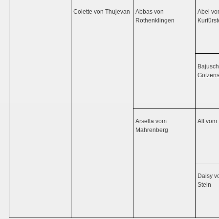
Colette von Thujevan
Abbas von
Abel v
Rothenklingen
Kurfür
Bajusc
Götzens
Arsella vom
Alf vom 
Mahrenberg
Daisy v
Stein