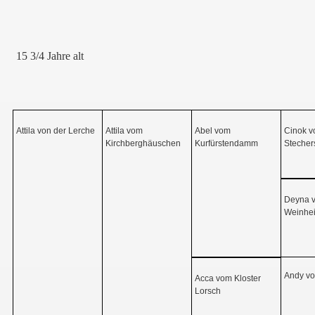
15 3/4 Jahre alt
Attila von der Lerche
Attila vom
Abel vom
Cinok 
Kirchberghäuschen
Kurfürstendamm
Stecher
Deyna 
Weinhei
Andy v
Acca vom Kloster
Lorsch