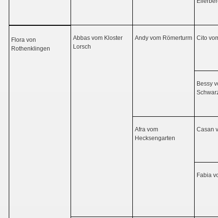
Ellerbe
Abbas vom Kloster
Andy vom Römerturm
Cito vo
Flora von
Lorsch
Rothenklingen
Bessy v
Schwarz
Afra vom
Casan v
Hecksengarten
Fabia v