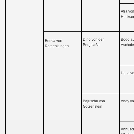
Afra vo
Heckse
Dino von der
Bodo a
Enrica von
Bergstaße
Aschof
Rothenklingen
Hella v
Bajuscha von
Andy v
Götzenstein
Annusc